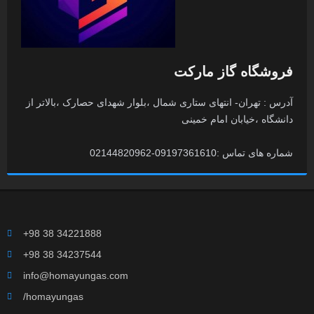
فروشگاه گاز مارکت
آدرس : تهران- انتهای ستاری شمال ،بلوار شهدای حصارک ،بالاتر از
دانشگاه ،خیابان امام خمینی
شماره های تماس :09197361610-02144820962
+98 38 34221888
+98 38 34237544
info@homayungas.com
/homayungas