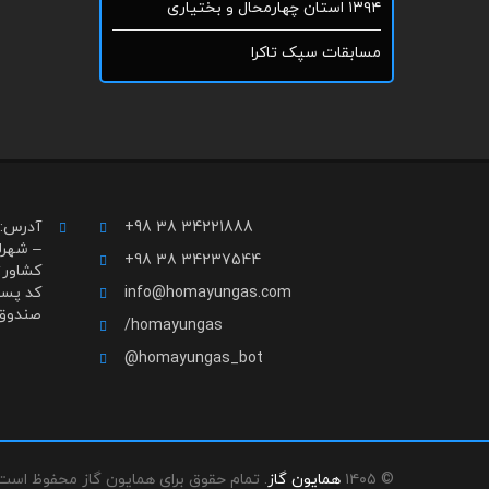
۱۳۹۴ استان چهارمحال و بختیاری
مسابقات سپک تاکرا
+98 38 34221888
آدرس: 
– شهرك
+98 38 34237544
كشاورز
info@homayungas.com
كد پستي 3559
صندوق پست
/homayungas
@homayungas_bot
© ۱۴۰۵
همایون گاز
. تمام حقوق برای همایون گاز محفوظ است