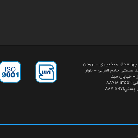
چهارمحال و بختياري – بروجن
 صنعتي خادم القراني – بلوار
 – خيابان مينا
887189
ي171-88715
.